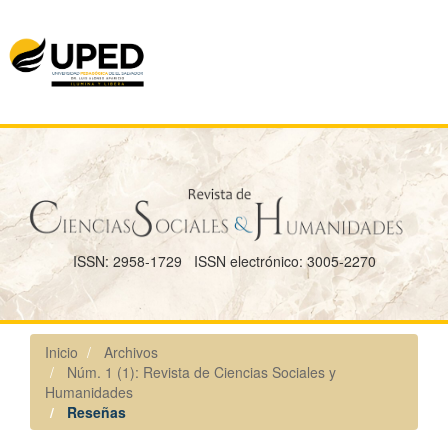
Navegación
principal
Contenido
principal
Barra
lateral
ISSN: 2958-1729
ISSN electrónico: 3005-2270
Inicio
Archivos
Núm. 1 (1): Revista de Ciencias Sociales y
Humanidades
Reseñas