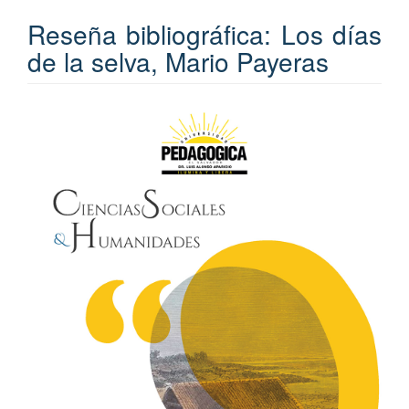
Reseña bibliográfica: Los días
de la selva, Mario Payeras
Barra
lateral
del
artículo